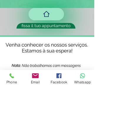
fissa il tuo appuntamento
Venha conhecer os nossos serviços.
Estamos à sua espera!
Nota:
Não trabalhamos com massagens
sensuais ou qualquer outra terapia, que
tenha conotação sexual.
Phone
Email
Facebook
Whatsapp
© 2023 di Health H. Creato con orgoglio
com
Wix.com
Rua Infante Dom Henrique, 21-Loja,
8400-024
Estombar, Algarve -
Portogallo