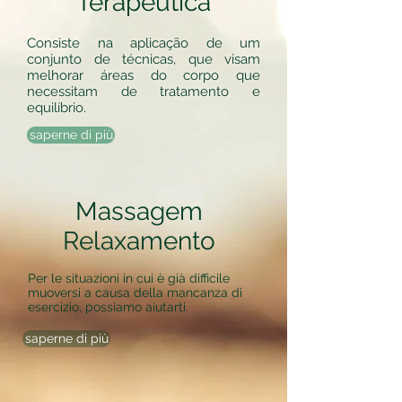
Terapêutica
Consiste na aplicação de um
conjunto de técnicas, que visam
melhorar áreas do corpo que
necessitam de tratamento e
equilíbrio.
saperne di più
Massagem
Relaxamento
Per le situazioni in cui è già difficile
muoversi a causa della mancanza di
esercizio, possiamo aiutarti.
saperne di più