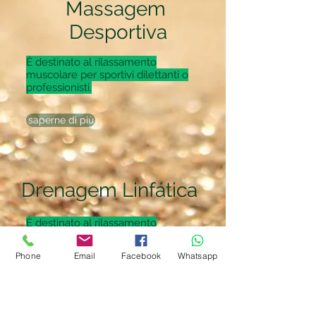
Massagem
Desportiva
È destinato al rilassamento
muscolare per sportivi dilettanti o
professionisti.
saperne di più
Drenagem Linfática
È destinato al rilassamento
muscolare per sportivi dilettanti o
professionisti.
Phone
Email
Facebook
Whatsapp
saperne di più